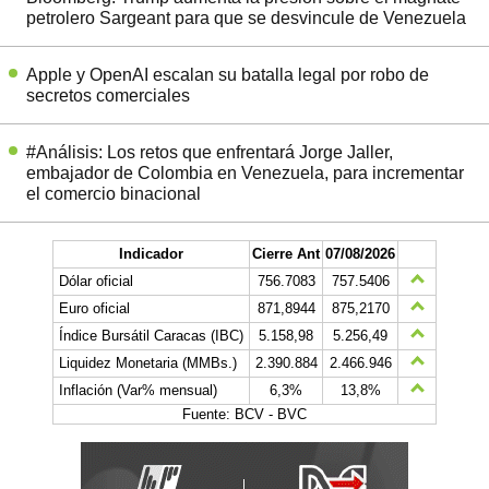
petrolero Sargeant para que se desvincule de Venezuela
Apple y OpenAI escalan su batalla legal por robo de
secretos comerciales
#Análisis: Los retos que enfrentará Jorge Jaller,
embajador de Colombia en Venezuela, para incrementar
el comercio binacional
Indicador
Cierre Ant
07/08/2026
Dólar oficial
756.7083
757.5406
Euro oficial
871,8944
875,2170
Índice Bursátil Caracas (IBC)
5.158,98
5.256,49
Liquidez Monetaria (MMBs.)
2.390.884
2.466.946
Inflación (Var% mensual)
6,3%
13,8%
Fuente: BCV - BVC