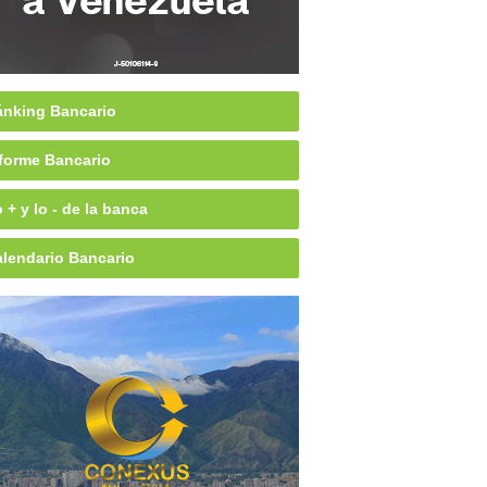
nking Bancario
forme Bancario
 + y lo - de la banca
lendario Bancario