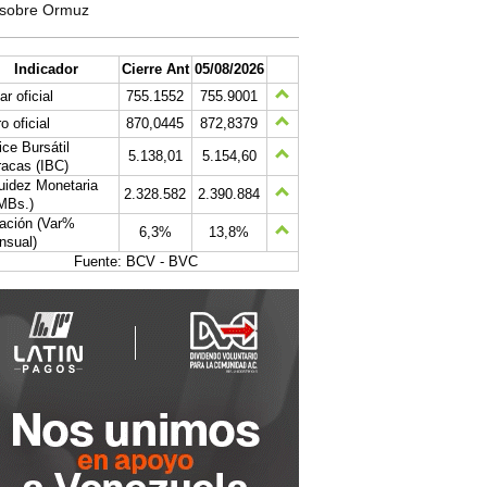
sobre Ormuz
Indicador
Cierre Ant
05/08/2026
ar oficial
755.1552
755.9001
o oficial
870,0445
872,8379
ice Bursátil
5.138,01
5.154,60
acas (IBC)
uidez Monetaria
2.328.582
2.390.884
MBs.)
lación (Var%
6,3%
13,8%
nsual)
Fuente: BCV - BVC