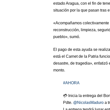
estado Aragua, con el fin de tene
situación por la que pasan tras e
«Acompañamos colectivamente c
reconstrucción, limpieza, segurid
pueblo», sumó.
El pago de esta ayuda se realiza 
está el Carnet de la Patria func
desastre, de tragedia», enfatizó 
monto.
#AHORA
💳 Inicia la entrega del B
Pdte.
@NicolasMaduro
a t
La entrega tendrá lugar ent