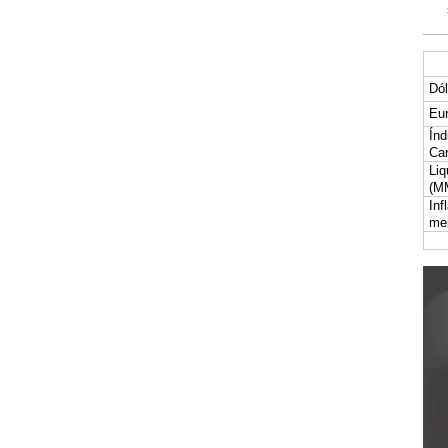
Dól
Eur
Índ
Car
Liq
(M
Inf
me