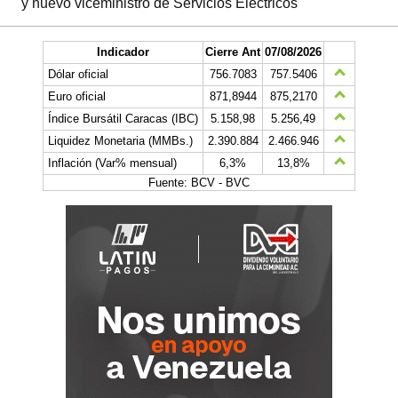
y nuevo viceministro de Servicios Eléctricos
Indicador
Cierre Ant
07/08/2026
Dólar oficial
756.7083
757.5406
Euro oficial
871,8944
875,2170
Índice Bursátil Caracas (IBC)
5.158,98
5.256,49
Liquidez Monetaria (MMBs.)
2.390.884
2.466.946
Inflación (Var% mensual)
6,3%
13,8%
Fuente: BCV - BVC