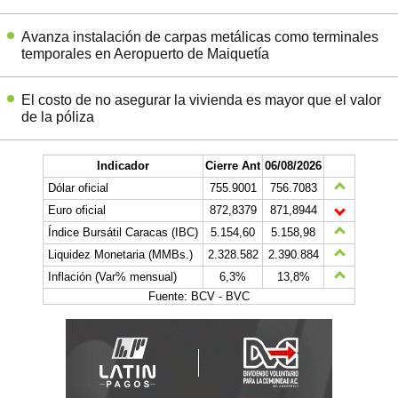
Avanza instalación de carpas metálicas como terminales
temporales en Aeropuerto de Maiquetía
El costo de no asegurar la vivienda es mayor que el valor
de la póliza
Indicador
Cierre Ant
06/08/2026
Dólar oficial
755.9001
756.7083
Euro oficial
872,8379
871,8944
Índice Bursátil Caracas (IBC)
5.154,60
5.158,98
Liquidez Monetaria (MMBs.)
2.328.582
2.390.884
Inflación (Var% mensual)
6,3%
13,8%
Fuente: BCV - BVC