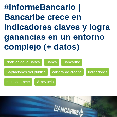
#InformeBancario |
Bancaribe crece en
indicadores claves y logra
ganancias en un entorno
complejo (+ datos)
Noticias de la Banca
Banca
Bancaribe
Captaciones del público
cartera de crédito
indicadores
resultado neto
Venezuela