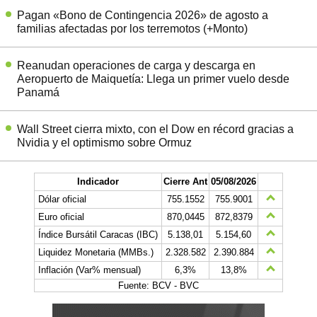
Pagan «Bono de Contingencia 2026» de agosto a
familias afectadas por los terremotos (+Monto)
Reanudan operaciones de carga y descarga en
Aeropuerto de Maiquetía: Llega un primer vuelo desde
Panamá
Wall Street cierra mixto, con el Dow en récord gracias a
Nvidia y el optimismo sobre Ormuz
Indicador
Cierre Ant
05/08/2026
Dólar oficial
755.1552
755.9001
Euro oficial
870,0445
872,8379
Índice Bursátil Caracas (IBC)
5.138,01
5.154,60
Liquidez Monetaria (MMBs.)
2.328.582
2.390.884
Inflación (Var% mensual)
6,3%
13,8%
Fuente: BCV - BVC