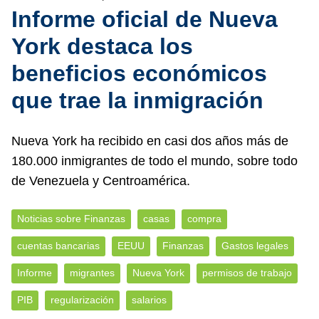
Informe oficial de Nueva
York destaca los
beneficios económicos
que trae la inmigración
Nueva York ha recibido en casi dos años más de
180.000 inmigrantes de todo el mundo, sobre todo
de Venezuela y Centroamérica.
Noticias sobre Finanzas
casas
compra
cuentas bancarias
EEUU
Finanzas
Gastos legales
Informe
migrantes
Nueva York
permisos de trabajo
PIB
regularización
salarios