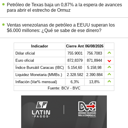
Petróleo de Texas baja un 0,87% a la espera de avances
para abrir el estrecho de Ormuz
Ventas venezolanas de petróleo a EEUU superan los
$6.000 millones: ¿Qué se sabe de ese dinero?
Indicador
Cierre Ant
06/08/2026
Dólar oficial
755.9001
756.7083
Euro oficial
872,8379
871,8944
Índice Bursátil Caracas (IBC)
5.154,60
5.158,98
Liquidez Monetaria (MMBs.)
2.328.582
2.390.884
Inflación (Var% mensual)
6,3%
13,8%
Fuente: BCV - BVC