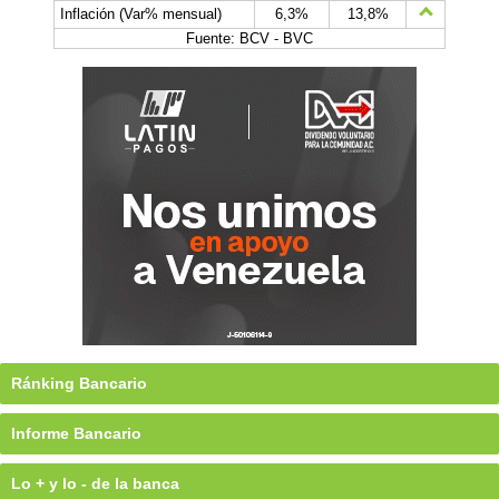
Inflación (Var% mensual)
6,3%
13,8%
Fuente: BCV - BVC
Ránking Bancario
Informe Bancario
Lo + y lo - de la banca