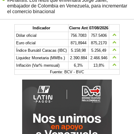
#Análisis: Los retos que enfrentará Jorge Jaller,
embajador de Colombia en Venezuela, para incrementar
el comercio binacional
Indicador
Cierre Ant
07/08/2026
Dólar oficial
756.7083
757.5406
Euro oficial
871,8944
875,2170
Índice Bursátil Caracas (IBC)
5.158,98
5.256,49
Liquidez Monetaria (MMBs.)
2.390.884
2.466.946
Inflación (Var% mensual)
6,3%
13,8%
Fuente: BCV - BVC