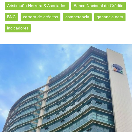
Aristimuño Herrera & Asociados
Banco Nacional de Crédito
BNC
cartera de créditos
competencia
ganancia neta
indicadores