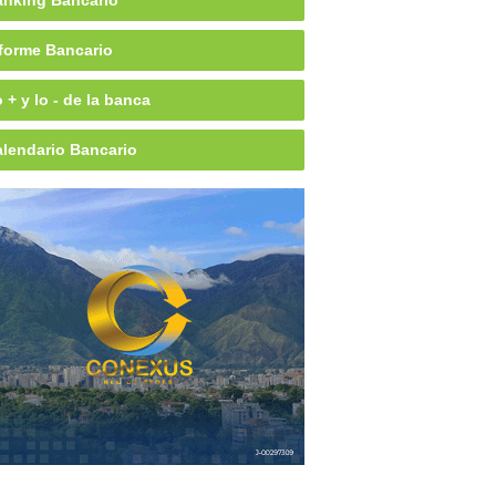
nking Bancario
forme Bancario
 + y lo - de la banca
lendario Bancario