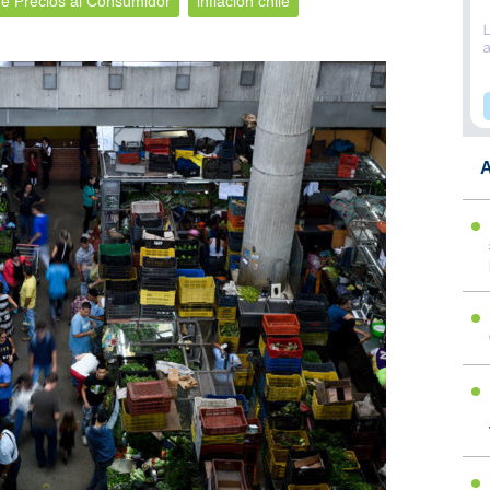
de Precios al Consumidor
inflación chile
A