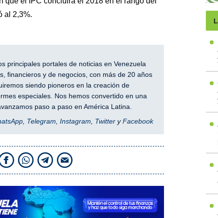
 que el IPC concluirá el 2018 en el rango del
ó al 2,3%.
L
 principales portales de noticias en Venezuela
, financieros y de negocios, con más de 20 años
iremos siendo pioneros en la creación de
nformes especiales. Nos hemos convertido en una
y avanzamos paso a paso en América Latina.
hatsApp
,
Telegram
,
Instagram
,
Twitter
y
Facebook