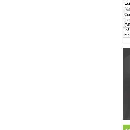
Eur
Índ
Car
Liq
(M
Inf
me