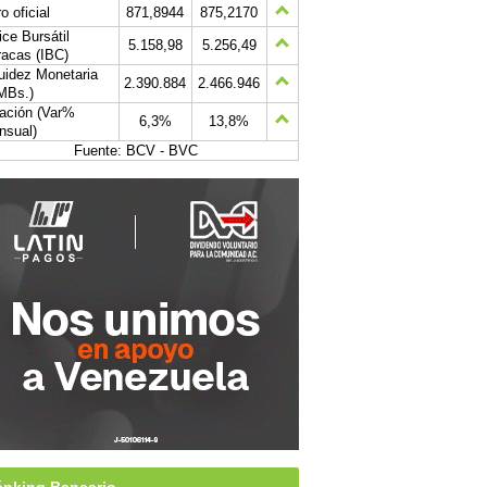
o oficial
871,8944
875,2170
ice Bursátil
5.158,98
5.256,49
acas (IBC)
uidez Monetaria
2.390.884
2.466.946
MBs.)
lación (Var%
6,3%
13,8%
nsual)
Fuente: BCV - BVC