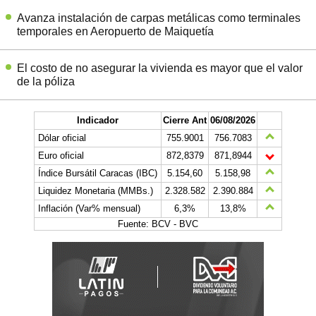
Avanza instalación de carpas metálicas como terminales
temporales en Aeropuerto de Maiquetía
El costo de no asegurar la vivienda es mayor que el valor
de la póliza
Indicador
Cierre Ant
06/08/2026
Dólar oficial
755.9001
756.7083
Euro oficial
872,8379
871,8944
Índice Bursátil Caracas (IBC)
5.154,60
5.158,98
Liquidez Monetaria (MMBs.)
2.328.582
2.390.884
Inflación (Var% mensual)
6,3%
13,8%
Fuente: BCV - BVC