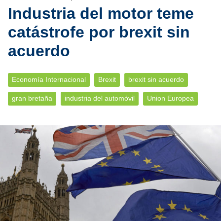
Industria del motor teme
catástrofe por brexit sin
acuerdo
Economía Internacional
Brexit
brexit sin acuerdo
gran bretaña
industria del automóvil
Union Europea