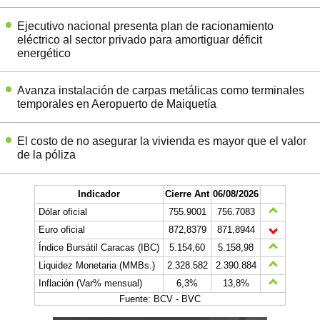
Ejecutivo nacional presenta plan de racionamiento
eléctrico al sector privado para amortiguar déficit
energético
Avanza instalación de carpas metálicas como terminales
temporales en Aeropuerto de Maiquetía
El costo de no asegurar la vivienda es mayor que el valor
de la póliza
Indicador
Cierre Ant
06/08/2026
Dólar oficial
755.9001
756.7083
Euro oficial
872,8379
871,8944
Índice Bursátil Caracas (IBC)
5.154,60
5.158,98
Liquidez Monetaria (MMBs.)
2.328.582
2.390.884
Inflación (Var% mensual)
6,3%
13,8%
Fuente: BCV - BVC