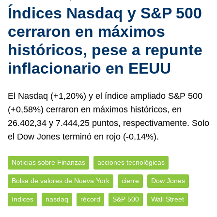
Índices Nasdaq y S&P 500
cerraron en máximos
históricos, pese a repunte
inflacionario en EEUU
El Nasdaq (+1,20%) y el índice ampliado S&P 500
(+0,58%) cerraron en máximos históricos, en
26.402,34 y 7.444,25 puntos, respectivamente. Solo
el Dow Jones terminó en rojo (-0,14%).
Noticias sobre Finanzas
acciones tecnológicas
Bolsa de valores de Nueva York
cierre
Dow Jones
índices
nasdaq
récord
S&P 500
Wall Street