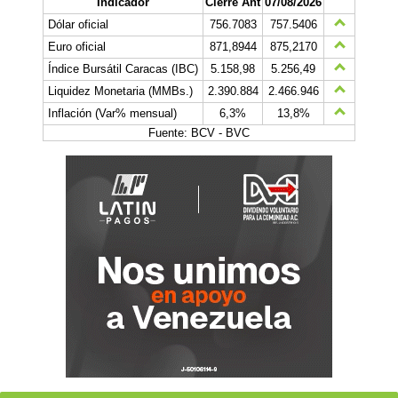
Indicador
Cierre Ant
07/08/2026
Dólar oficial
756.7083
757.5406
Euro oficial
871,8944
875,2170
Índice Bursátil Caracas (IBC)
5.158,98
5.256,49
Liquidez Monetaria (MMBs.)
2.390.884
2.466.946
Inflación (Var% mensual)
6,3%
13,8%
Fuente: BCV - BVC