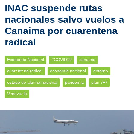
INAC suspende rutas
nacionales salvo vuelos a
Canaima por cuarentena
radical
Economía Nacional
#COVID19
canaima
cuarentena radical
economía nacional
entorno
estado de alarma nacional
pandemia
plan 7+7
Venezuela