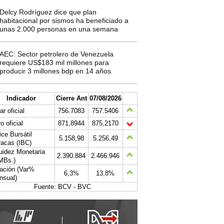
Delcy Rodríguez dice que plan
habitacional por sismos ha beneficiado a
unas 2.000 personas en una semana
AEC: Sector petrolero de Venezuela
requiere US$183 mil millones para
producir 3 millones bdp en 14 años
Indicador
Cierre Ant
07/08/2026
ar oficial
756.7083
757.5406
o oficial
871,8944
875,2170
ice Bursátil
5.158,98
5.256,49
acas (IBC)
uidez Monetaria
2.390.884
2.466.946
MBs.)
lación (Var%
6,3%
13,8%
nsual)
Fuente: BCV - BVC