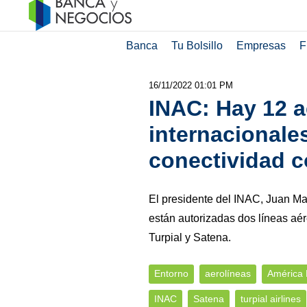
Banca
Tu Bolsillo
Empresas
F
16/11/2022 01:01 PM
INAC: Hay 12 a
internacionales
conectividad 
El presidente del INAC, Juan Ma
están autorizadas dos líneas aé
Turpial y Satena.
Entorno
aerolíneas
América 
INAC
Satena
turpial airlines