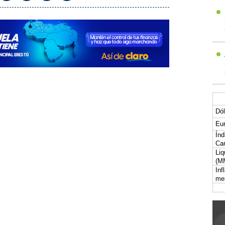
Dól
Eur
Índ
Car
Liq
(M
Inf
me