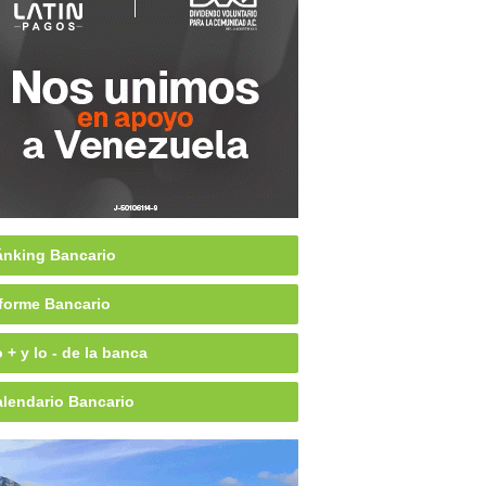
nking Bancario
forme Bancario
 + y lo - de la banca
lendario Bancario