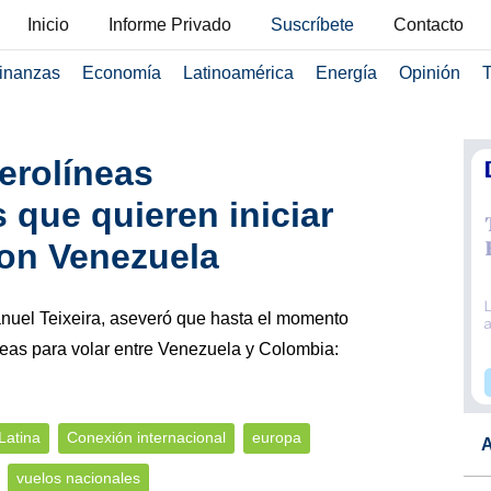
Inicio
Informe Privado
Suscríbete
Contacto
inanzas
Economía
Latinoamérica
Energía
Opinión
T
erolíneas
 que quieren iniciar
con Venezuela
nuel Teixeira, aseveró que hasta el momento
reas para volar entre Venezuela y Colombia:
Latina
Conexión internacional
europa
A
vuelos nacionales