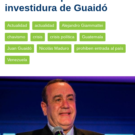
investidura de Guaidó
Actualidad
actualidad
Alejandro Giammattei
chavismo
crisis
crisis política
Guatemala
Juan Guaidó
Nicolás Maduro
prohiben entrada al país
Venezuela