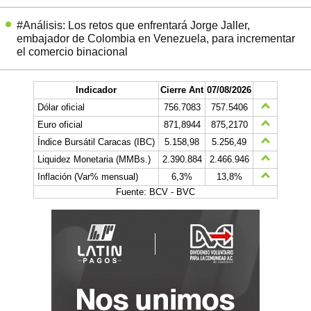
#Análisis: Los retos que enfrentará Jorge Jaller,
embajador de Colombia en Venezuela, para incrementar
el comercio binacional
Indicador
Cierre Ant
07/08/2026
Dólar oficial
756.7083
757.5406
Euro oficial
871,8944
875,2170
Índice Bursátil Caracas (IBC)
5.158,98
5.256,49
Liquidez Monetaria (MMBs.)
2.390.884
2.466.946
Inflación (Var% mensual)
6,3%
13,8%
Fuente: BCV - BVC