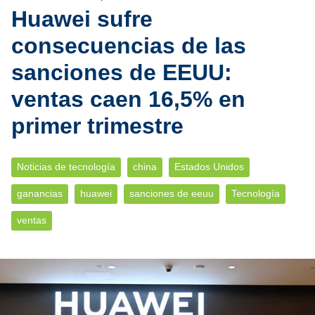
Huawei sufre
consecuencias de las
sanciones de EEUU:
ventas caen 16,5% en
primer trimestre
Noticias de tecnología
china
Estados Unidos
ganancias
huawei
sanciones de eeuu
Tecnología
ventas