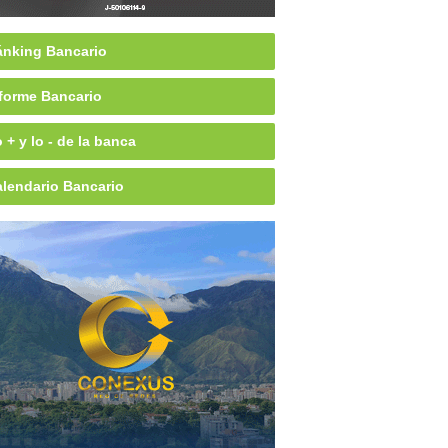
nking Bancario
forme Bancario
 + y lo - de la banca
lendario Bancario