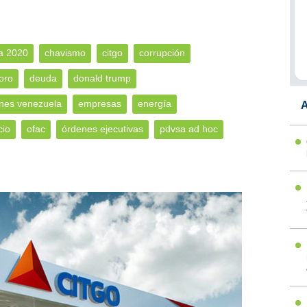
a 2020
chavismo
citgo
corrupción
oro
deuda
donald trump
nes venezuela
empresas
energía
A
cio
ofac
órdenes ejecutivas
pdvsa ad hoc