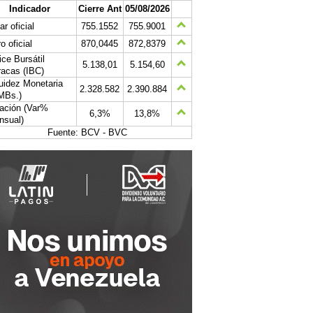
Indicador
Cierre Ant
05/08/2026
ar oficial
755.1552
755.9001
o oficial
870,0445
872,8379
ice Bursátil
5.138,01
5.154,60
acas (IBC)
uidez Monetaria
2.328.582
2.390.884
MBs.)
lación (Var%
6,3%
13,8%
nsual)
Fuente: BCV - BVC