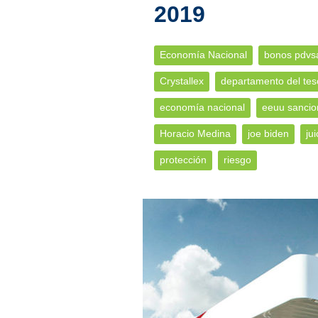
2019
Economía Nacional
bonos pdvs
Crystallex
departamento del tes
economía nacional
eeuu sancio
Horacio Medina
joe biden
jui
protección
riesgo