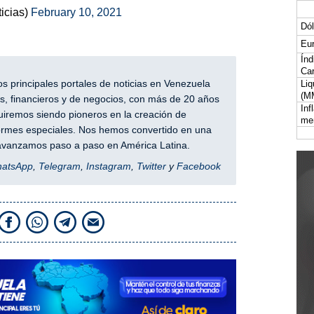
icias)
February 10, 2021
Dól
Eur
Índ
Car
 principales portales de noticias en Venezuela
Liq
(M
, financieros y de negocios, con más de 20 años
Inf
iremos siendo pioneros en la creación de
me
nformes especiales. Nos hemos convertido en una
y avanzamos paso a paso en América Latina.
hatsApp
,
Telegram
,
Instagram
,
Twitter
y
Facebook