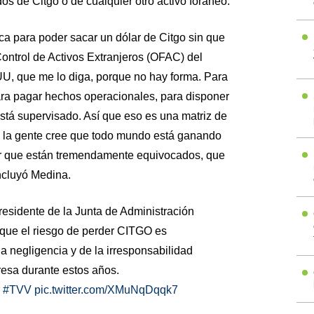
os de Citgo o de cualquier otro activo foráneo.
ica para poder sacar un dólar de Citgo sin que
ontrol de Activos Extranjeros (OFAC) del
, que me lo diga, porque no hay forma. Para
ara pagar hechos operacionales, para disponer
stá supervisado. Así que eso es una matriz de
i la gente cree que todo mundo está ganando
ir que están tremendamente equivocados, que
ncluyó Medina.
esidente de la Junta de Administración
que el riesgo de perder CITGO es
la negligencia y de la irresponsabilidad
esa durante estos años.
r
#TVV
pic.twitter.com/XMuNqDqqk7