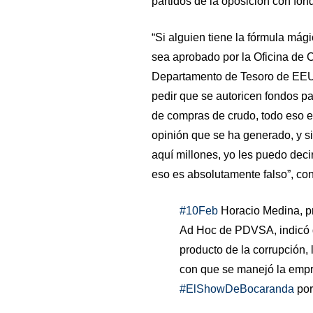
partidos de la oposición con fond
“Si alguien tiene la fórmula mág
sea aprobado por la Oficina de C
Departamento de Tesoro de EEUU
pedir que se autoricen fondos p
de compras de crudo, todo eso e
opinión que se ha generado, y s
aquí millones, yo les puedo dec
eso es absolutamente falso”, co
#10Feb
Horacio Medina, pr
Ad Hoc de PDVSA, indicó 
producto de la corrupción, 
con que se manejó la empr
#ElShowDeBocaranda
po