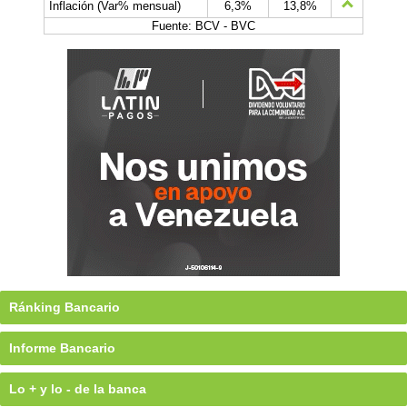
Inflación (Var% mensual)
6,3%
13,8%
Fuente: BCV - BVC
Ránking Bancario
Informe Bancario
Lo + y lo - de la banca