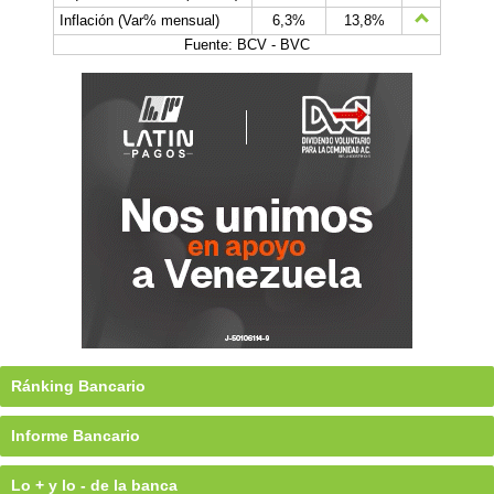
Inflación (Var% mensual)
6,3%
13,8%
Fuente: BCV - BVC
Ránking Bancario
Informe Bancario
Lo + y lo - de la banca