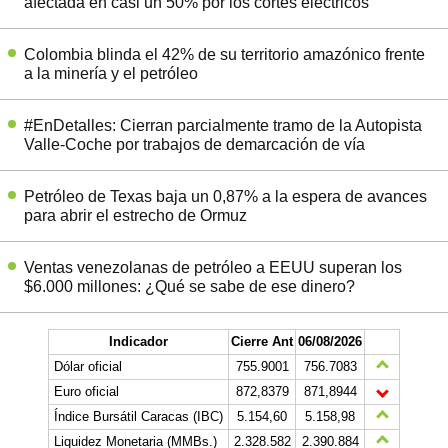
afectada en casi un 50% por los cortes eléctricos
Colombia blinda el 42% de su territorio amazónico frente
a la minería y el petróleo
#EnDetalles: Cierran parcialmente tramo de la Autopista
Valle-Coche por trabajos de demarcación de vía
Petróleo de Texas baja un 0,87% a la espera de avances
para abrir el estrecho de Ormuz
Ventas venezolanas de petróleo a EEUU superan los
$6.000 millones: ¿Qué se sabe de ese dinero?
Indicador
Cierre Ant
06/08/2026
Dólar oficial
755.9001
756.7083
Euro oficial
872,8379
871,8944
Índice Bursátil Caracas (IBC)
5.154,60
5.158,98
Liquidez Monetaria (MMBs.)
2.328.582
2.390.884