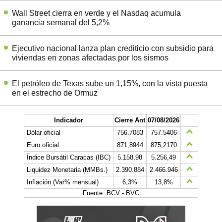
Wall Street cierra en verde y el Nasdaq acumula
ganancia semanal del 5,2%
Ejecutivo nacional lanza plan crediticio con subsidio para
viviendas en zonas afectadas por los sismos
El petróleo de Texas sube un 1,15%, con la vista puesta
en el estrecho de Ormuz
Indicador
Cierre Ant
07/08/2026
Dólar oficial
756.7083
757.5406
Euro oficial
871,8944
875,2170
Índice Bursátil Caracas (IBC)
5.158,98
5.256,49
Liquidez Monetaria (MMBs.)
2.390.884
2.466.946
Inflación (Var% mensual)
6,3%
13,8%
Fuente: BCV - BVC