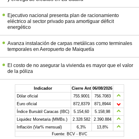
Ejecutivo nacional presenta plan de racionamiento
eléctrico al sector privado para amortiguar déficit
energético
Avanza instalación de carpas metálicas como terminales
temporales en Aeropuerto de Maiquetía
El costo de no asegurar la vivienda es mayor que el valor
de la póliza
Indicador
Cierre Ant
06/08/2026
Dólar oficial
755.9001
756.7083
Euro oficial
872,8379
871,8944
Índice Bursátil Caracas (IBC)
5.154,60
5.158,98
Liquidez Monetaria (MMBs.)
2.328.582
2.390.884
Inflación (Var% mensual)
6,3%
13,8%
Fuente: BCV - BVC