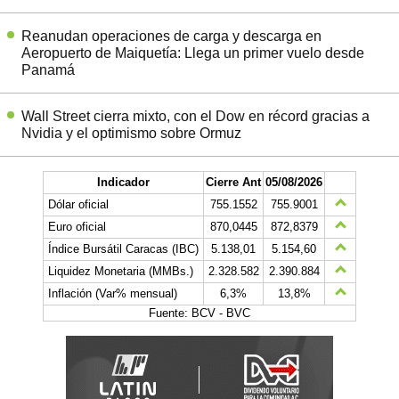
Reanudan operaciones de carga y descarga en
Aeropuerto de Maiquetía: Llega un primer vuelo desde
Panamá
Wall Street cierra mixto, con el Dow en récord gracias a
Nvidia y el optimismo sobre Ormuz
Indicador
Cierre Ant
05/08/2026
Dólar oficial
755.1552
755.9001
Euro oficial
870,0445
872,8379
Índice Bursátil Caracas (IBC)
5.138,01
5.154,60
Liquidez Monetaria (MMBs.)
2.328.582
2.390.884
Inflación (Var% mensual)
6,3%
13,8%
Fuente: BCV - BVC