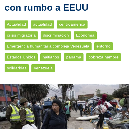
con rumbo a EEUU
Actualidad
actualidad
centroamérica
crisis migratoria
discriminación
Economía
Emergencia humanitaria compleja Venezuela
entorno
Estados Unidos
haitianos
panamá
pobreza hambre
solidaridas
Venezuela