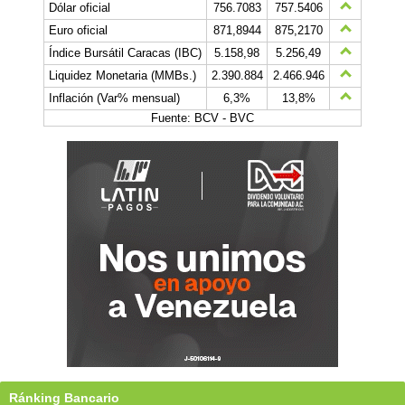
Dólar oficial
756.7083
757.5406
Euro oficial
871,8944
875,2170
Índice Bursátil Caracas (IBC)
5.158,98
5.256,49
Liquidez Monetaria (MMBs.)
2.390.884
2.466.946
Inflación (Var% mensual)
6,3%
13,8%
Fuente: BCV - BVC
Ránking Bancario