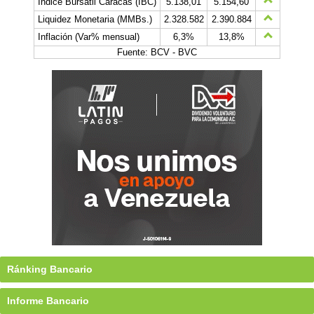
Índice Bursátil Caracas (IBC)
5.138,01
5.154,60
Liquidez Monetaria (MMBs.)
2.328.582
2.390.884
Inflación (Var% mensual)
6,3%
13,8%
Fuente: BCV - BVC
Ránking Bancario
Informe Bancario