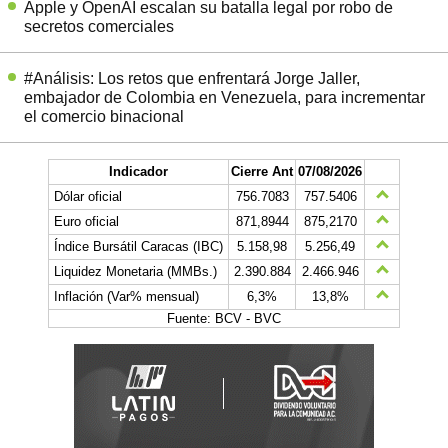
Apple y OpenAI escalan su batalla legal por robo de
secretos comerciales
#Análisis: Los retos que enfrentará Jorge Jaller,
embajador de Colombia en Venezuela, para incrementar
el comercio binacional
Indicador
Cierre Ant
07/08/2026
Dólar oficial
756.7083
757.5406
Euro oficial
871,8944
875,2170
Índice Bursátil Caracas (IBC)
5.158,98
5.256,49
Liquidez Monetaria (MMBs.)
2.390.884
2.466.946
Inflación (Var% mensual)
6,3%
13,8%
Fuente: BCV - BVC