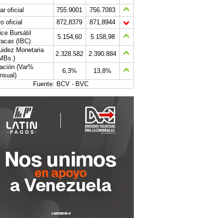
ar oficial
755.9001
756.7083
o oficial
872,8379
871,8944
ice Bursátil
5.154,60
5.158,98
acas (IBC)
uidez Monetaria
2.328.582
2.390.884
MBs.)
lación (Var%
6,3%
13,8%
nsual)
Fuente: BCV - BVC