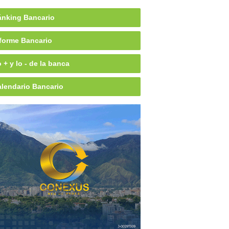
nking Bancario
forme Bancario
 + y lo - de la banca
lendario Bancario