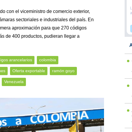
do con el viceministro de comercio exterior,
ámaras sectoriales e industriales del país. En
rimera aproximación para que 270 códigos
ás de 400 productos, pudieran llegar a
A
igos arancelarios
colombia
nes
Oferta exportable
ramón goyo
Venezuela