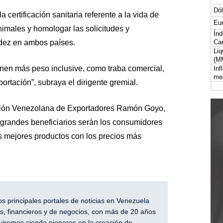
Dól
 certificación sanitaria referente a la vida de
Eur
nimales y homologar las solicitudes y
Índ
idez en ambos países.
Car
Liq
(M
ienen más peso inclusive, como traba comercial,
Inf
me
rtación”, subraya el dirigente gremial.
ación Venezolana de Exportadores Ramón Goyo,
 grandes beneficiarios serán los consumidores
 mejores productos con los precios más
 principales portales de noticias en Venezuela
, financieros y de negocios, con más de 20 años
iremos siendo pioneros en la creación de