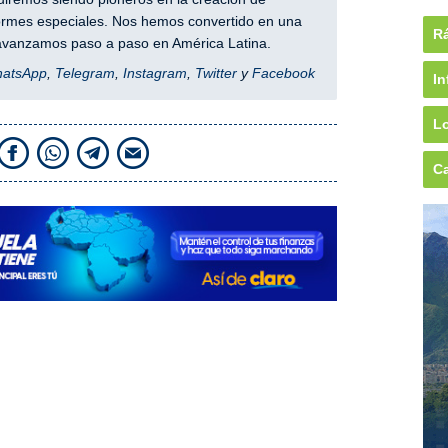
nformes especiales. Nos hemos convertido en una
Rá
y avanzamos paso a paso en América Latina.
hatsApp
,
Telegram
,
Instagram
,
Twitter
y
Facebook
In
Lo
Ca