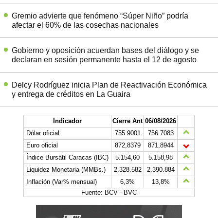
Gremio advierte que fenómeno “Súper Niño” podría
afectar el 60% de las cosechas nacionales
Gobierno y oposición acuerdan bases del diálogo y se
declaran en sesión permanente hasta el 12 de agosto
Delcy Rodríguez inicia Plan de Reactivación Económica
y entrega de créditos en La Guaira
Indicador
Cierre Ant
06/08/2026
Dólar oficial
755.9001
756.7083
Euro oficial
872,8379
871,8944
Índice Bursátil Caracas (IBC)
5.154,60
5.158,98
Liquidez Monetaria (MMBs.)
2.328.582
2.390.884
Inflación (Var% mensual)
6,3%
13,8%
Fuente: BCV - BVC