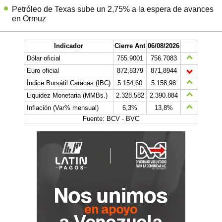
Petróleo de Texas sube un 2,75% a la espera de avances
en Ormuz
Indicador
Cierre Ant
06/08/2026
Dólar oficial
755.9001
756.7083
Euro oficial
872,8379
871,8944
Índice Bursátil Caracas (IBC)
5.154,60
5.158,98
Liquidez Monetaria (MMBs.)
2.328.582
2.390.884
Inflación (Var% mensual)
6,3%
13,8%
Fuente: BCV - BVC