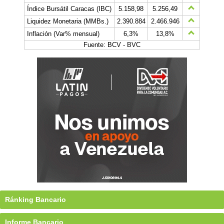
Índice Bursátil Caracas (IBC)
5.158,98
5.256,49
Liquidez Monetaria (MMBs.)
2.390.884
2.466.946
Inflación (Var% mensual)
6,3%
13,8%
Fuente: BCV - BVC
Ránking Bancario
Informe Bancario