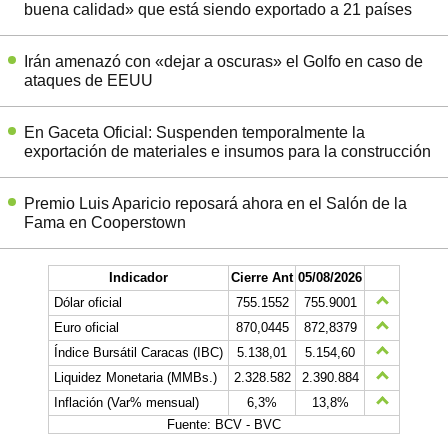
buena calidad» que está siendo exportado a 21 países
Irán amenazó con «dejar a oscuras» el Golfo en caso de
ataques de EEUU
En Gaceta Oficial: Suspenden temporalmente la
exportación de materiales e insumos para la construcción
Premio Luis Aparicio reposará ahora en el Salón de la
Fama en Cooperstown
Indicador
Cierre Ant
05/08/2026
Dólar oficial
755.1552
755.9001
Euro oficial
870,0445
872,8379
Índice Bursátil Caracas (IBC)
5.138,01
5.154,60
Liquidez Monetaria (MMBs.)
2.328.582
2.390.884
Inflación (Var% mensual)
6,3%
13,8%
Fuente: BCV - BVC