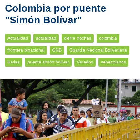
Colombia por puente
"Simón Bolívar"
Actualidad
actualidad
cierre trochas
colombia
frontera binacional
GNB
Guardia Nacional Bolivariana
lluvias
puente simón bolívar
Varados
venezolanos