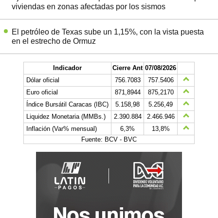
viviendas en zonas afectadas por los sismos
El petróleo de Texas sube un 1,15%, con la vista puesta
en el estrecho de Ormuz
Indicador
Cierre Ant
07/08/2026
Dólar oficial
756.7083
757.5406
Euro oficial
871,8944
875,2170
Índice Bursátil Caracas (IBC)
5.158,98
5.256,49
Liquidez Monetaria (MMBs.)
2.390.884
2.466.946
Inflación (Var% mensual)
6,3%
13,8%
Fuente: BCV - BVC