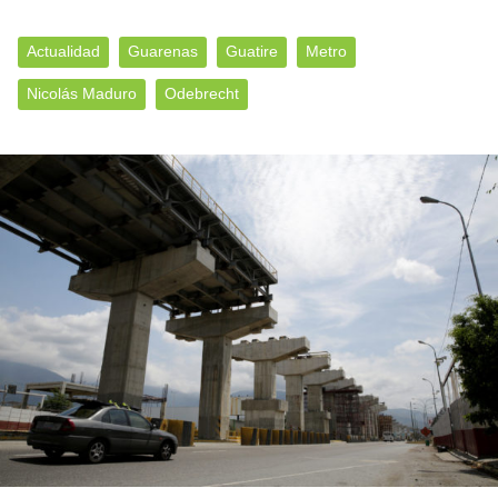
Actualidad
Guarenas
Guatire
Metro
Nicolás Maduro
Odebrecht