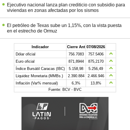
Ejecutivo nacional lanza plan crediticio con subsidio para
viviendas en zonas afectadas por los sismos
El petróleo de Texas sube un 1,15%, con la vista puesta
en el estrecho de Ormuz
Indicador
Cierre Ant
07/08/2026
Dólar oficial
756.7083
757.5406
Euro oficial
871,8944
875,2170
Índice Bursátil Caracas (IBC)
5.158,98
5.256,49
Liquidez Monetaria (MMBs.)
2.390.884
2.466.946
Inflación (Var% mensual)
6,3%
13,8%
Fuente: BCV - BVC