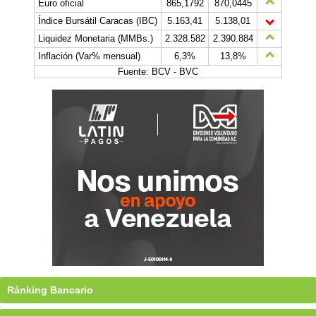
Euro oficial
865,1792
870,0445
Índice Bursátil Caracas (IBC)
5.163,41
5.138,01
Liquidez Monetaria (MMBs.)
2.328.582
2.390.884
Inflación (Var% mensual)
6,3%
13,8%
Fuente: BCV - BVC
Ránking Bancario