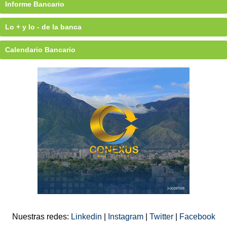
Informe Bancario
Lo + y lo - de la banca
Calendario Bancario
Nuestras redes:
Linkedin
|
Instagram
|
Twitter
|
Facebook