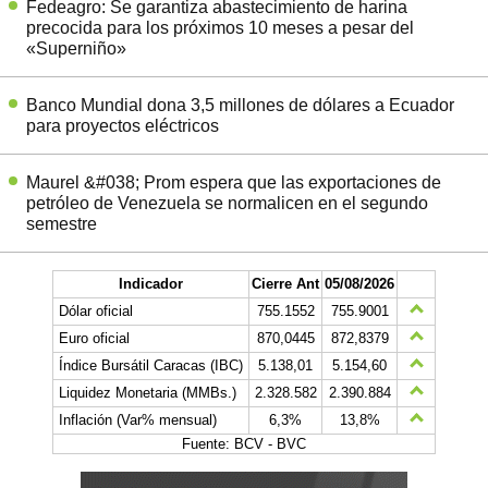
Fedeagro: Se garantiza abastecimiento de harina
precocida para los próximos 10 meses a pesar del
«Superniño»
Banco Mundial dona 3,5 millones de dólares a Ecuador
para proyectos eléctricos
Maurel &#038; Prom espera que las exportaciones de
petróleo de Venezuela se normalicen en el segundo
semestre
Indicador
Cierre Ant
05/08/2026
Dólar oficial
755.1552
755.9001
Euro oficial
870,0445
872,8379
Índice Bursátil Caracas (IBC)
5.138,01
5.154,60
Liquidez Monetaria (MMBs.)
2.328.582
2.390.884
Inflación (Var% mensual)
6,3%
13,8%
Fuente: BCV - BVC