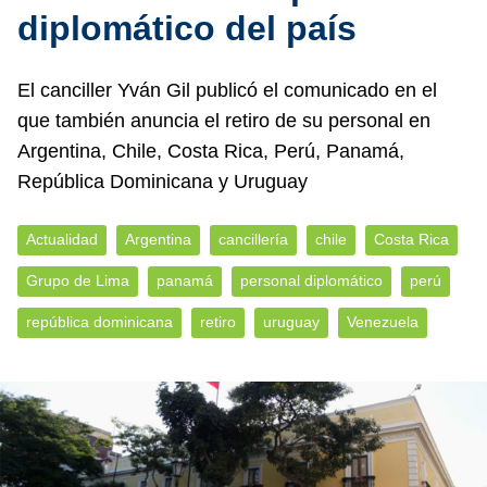
diplomático del país
El canciller Yván Gil publicó el comunicado en el
que también anuncia el retiro de su personal en
Argentina, Chile, Costa Rica, Perú, Panamá,
República Dominicana y Uruguay
Actualidad
Argentina
cancillería
chile
Costa Rica
Grupo de Lima
panamá
personal diplomático
perú
república dominicana
retiro
uruguay
Venezuela