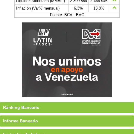
Liquidez Monetaria (MMBs.)
2.390.884
2.466.946
Inflación (Var% mensual)
6,3%
13,8%
Fuente: BCV - BVC
Ránking Bancario
Informe Bancario