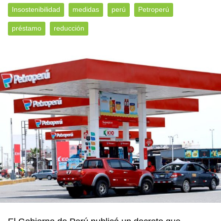
Insostenibilidad
medidas
perú
Petroperú
préstamo
reducción