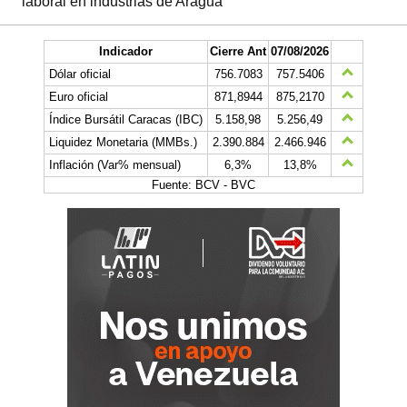
laboral en industrias de Aragua
Indicador
Cierre Ant
07/08/2026
Dólar oficial
756.7083
757.5406
Euro oficial
871,8944
875,2170
Índice Bursátil Caracas (IBC)
5.158,98
5.256,49
Liquidez Monetaria (MMBs.)
2.390.884
2.466.946
Inflación (Var% mensual)
6,3%
13,8%
Fuente: BCV - BVC