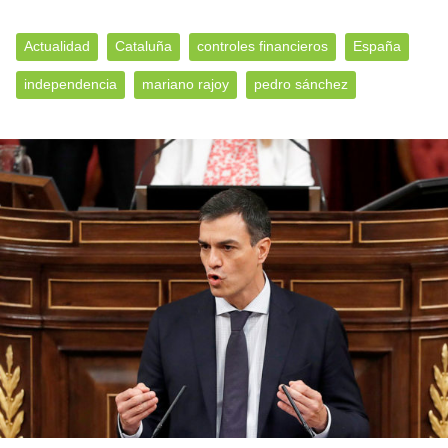
Actualidad
Cataluña
controles financieros
España
independencia
mariano rajoy
pedro sánchez