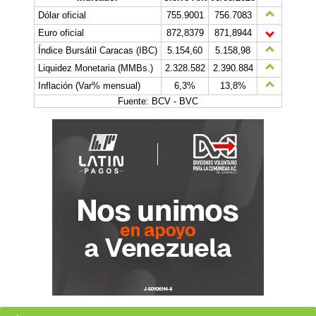
Dólar oficial
755.9001
756.7083
Euro oficial
872,8379
871,8944
Índice Bursátil Caracas (IBC)
5.154,60
5.158,98
Liquidez Monetaria (MMBs.)
2.328.582
2.390.884
Inflación (Var% mensual)
6,3%
13,8%
Fuente: BCV - BVC