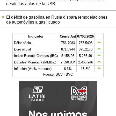
desde las aulas de la USB
El déficit de gasolina en Rusia dispara remodelaciones
de automóviles a gas licuado
Indicador
Cierre Ant
07/08/2026
Dólar oficial
756.7083
757.5406
Euro oficial
871,8944
875,2170
Índice Bursátil Caracas (IBC)
5.158,98
5.256,49
Liquidez Monetaria (MMBs.)
2.390.884
2.466.946
Inflación (Var% mensual)
6,3%
13,8%
Fuente: BCV - BVC