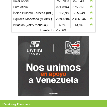
Dólar oficial
756.7083
757.5406
Euro oficial
871,8944
875,2170
Índice Bursátil Caracas (IBC)
5.158,98
5.256,49
Liquidez Monetaria (MMBs.)
2.390.884
2.466.946
Inflación (Var% mensual)
6,3%
13,8%
Fuente: BCV - BVC
Ránking Bancario