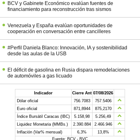
BCV y Gabinete Económico evalúan fuentes de
financiamiento para reconstrucción tras sismos
Venezuela y España evalúan oportunidades de
cooperación en conversación entre cancilleres
#Perfil Daniela Blanco: Innovación, IA y sostenibilidad
desde las aulas de la USB
El déficit de gasolina en Rusia dispara remodelaciones
de automóviles a gas licuado
Indicador
Cierre Ant
07/08/2026
Dólar oficial
756.7083
757.5406
Euro oficial
871,8944
875,2170
Índice Bursátil Caracas (IBC)
5.158,98
5.256,49
Liquidez Monetaria (MMBs.)
2.390.884
2.466.946
Inflación (Var% mensual)
6,3%
13,8%
Fuente: BCV - BVC