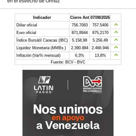
en el estrecho de Ormuz
Indicador
Cierre Ant
07/08/2026
Dólar oficial
756.7083
757.5406
Euro oficial
871,8944
875,2170
Índice Bursátil Caracas (IBC)
5.158,98
5.256,49
Liquidez Monetaria (MMBs.)
2.390.884
2.466.946
Inflación (Var% mensual)
6,3%
13,8%
Fuente: BCV - BVC