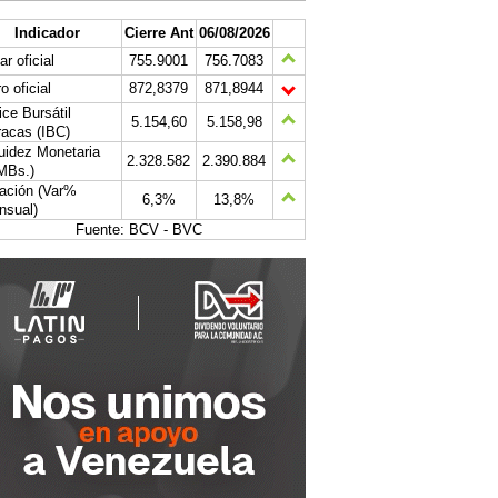
Indicador
Cierre Ant
06/08/2026
ar oficial
755.9001
756.7083
o oficial
872,8379
871,8944
ice Bursátil
5.154,60
5.158,98
acas (IBC)
uidez Monetaria
2.328.582
2.390.884
MBs.)
lación (Var%
6,3%
13,8%
nsual)
Fuente: BCV - BVC