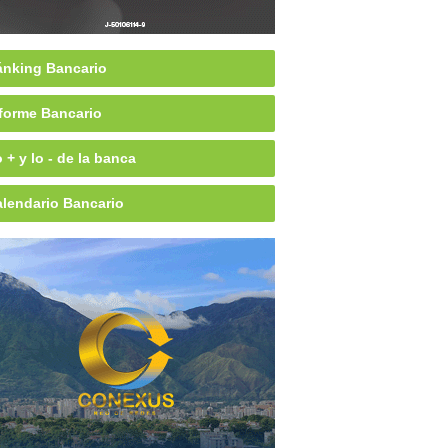
nking Bancario
forme Bancario
 + y lo - de la banca
lendario Bancario