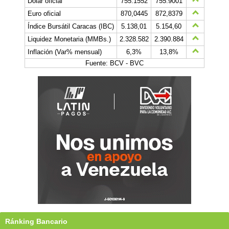
Dólar oficial
755.1552
755.9001
Euro oficial
870,0445
872,8379
Índice Bursátil Caracas (IBC)
5.138,01
5.154,60
Liquidez Monetaria (MMBs.)
2.328.582
2.390.884
Inflación (Var% mensual)
6,3%
13,8%
Fuente: BCV - BVC
Ránking Bancario