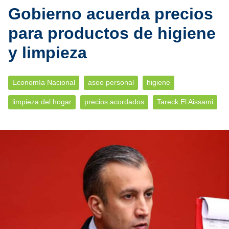
Gobierno acuerda precios
para productos de higiene
y limpieza
Economía Nacional
aseo personal
higiene
limpieza del hogar
precios acordados
Tareck El Aissami