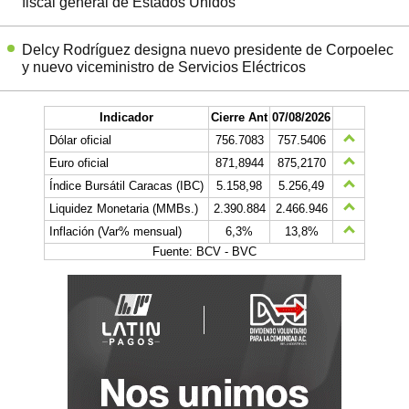
fiscal general de Estados Unidos
Delcy Rodríguez designa nuevo presidente de Corpoelec
y nuevo viceministro de Servicios Eléctricos
Indicador
Cierre Ant
07/08/2026
Dólar oficial
756.7083
757.5406
Euro oficial
871,8944
875,2170
Índice Bursátil Caracas (IBC)
5.158,98
5.256,49
Liquidez Monetaria (MMBs.)
2.390.884
2.466.946
Inflación (Var% mensual)
6,3%
13,8%
Fuente: BCV - BVC