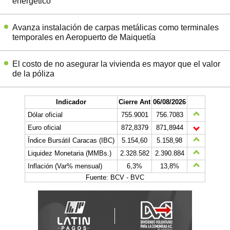
energético
Avanza instalación de carpas metálicas como terminales
temporales en Aeropuerto de Maiquetía
El costo de no asegurar la vivienda es mayor que el valor
de la póliza
Indicador
Cierre Ant
06/08/2026
Dólar oficial
755.9001
756.7083
Euro oficial
872,8379
871,8944
Índice Bursátil Caracas (IBC)
5.154,60
5.158,98
Liquidez Monetaria (MMBs.)
2.328.582
2.390.884
Inflación (Var% mensual)
6,3%
13,8%
Fuente: BCV - BVC