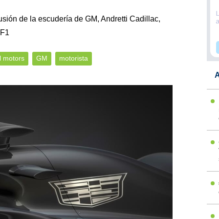
lusión de la escudería de GM, Andretti Cadillac,
 F1
l motors
GM
motorista
A