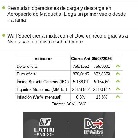
Reanudan operaciones de carga y descarga en
Aeropuerto de Maiquetía: Llega un primer vuelo desde
Panamá
Wall Street cierra mixto, con el Dow en récord gracias a
Nvidia y el optimismo sobre Ormuz
Indicador
Cierre Ant
05/08/2026
Dólar oficial
755.1552
755.9001
Euro oficial
870,0445
872,8379
Índice Bursátil Caracas (IBC)
5.138,01
5.154,60
Liquidez Monetaria (MMBs.)
2.328.582
2.390.884
Inflación (Var% mensual)
6,3%
13,8%
Fuente: BCV - BVC