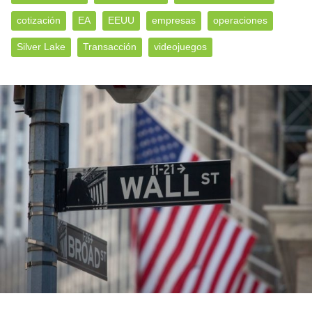
cotización
EA
EEUU
empresas
operaciones
Silver Lake
Transacción
videojuegos