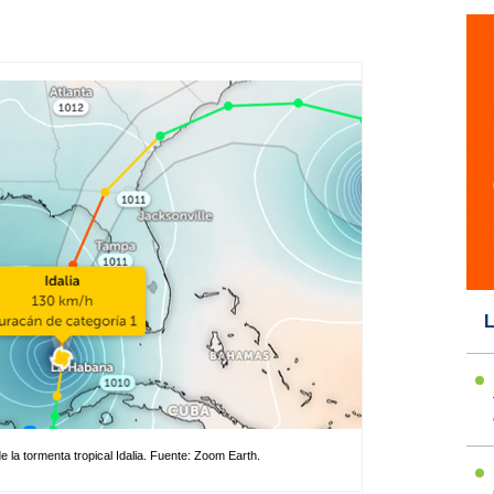
L
e la tormenta tropical Idalia. Fuente:
Zoom Earth
.