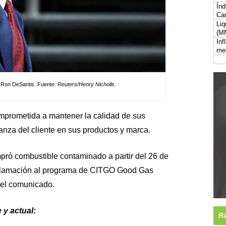
Índ
Car
Liq
(M
Inf
me
, Ron DeSantis. Fuente:
Reuters/Henry Nicholls
.
mprometida a mantener la calidad de sus
anza del cliente en sus productos y marca.
ró combustible contaminado a partir del 26 de
eclamación al programa de CITGO Good Gas
 el comunicado.
 y actual:
Rá