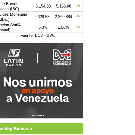
ice Bursátil
5.154,60
5.158,98
acas (IBC)
uidez Monetaria
2.328.582
2.390.884
MBs.)
lación (Var%
6,3%
13,8%
nsual)
Fuente: BCV - BVC
nking Bancario