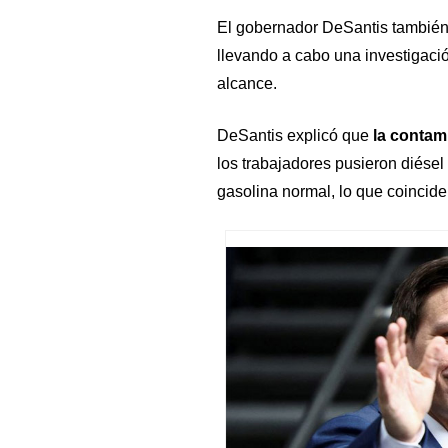
El gobernador DeSantis también 
llevando a cabo una investigaci
alcance.
DeSantis explicó que
la contam
los trabajadores pusieron diése
gasolina normal, lo que coincid