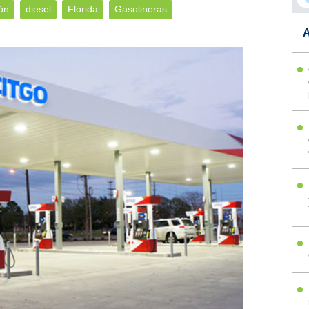
ón
diesel
Florida
Gasolineras
A