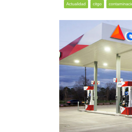
Actualidad
citgo
contaminaci