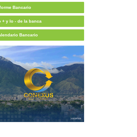
forme Bancario
 + y lo - de la banca
lendario Bancario